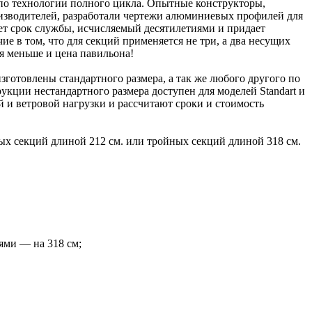
по технологии полного цикла. Опытные конструкторы,
изводителей, разработали чертежи алюминиевых профилей для
т срок службы, исчисляемый десятилетиями и придает
е в том, что для секций применяется не три, а два несущих
я меньше и цена павильона!
готовлены стандартного размера, а так же любого другого по
кции нестандартного размера доступен для моделей Standart и
ой и ветровой нагрузки и рассчитают сроки и стоимость
х секций длиной 212 см. или тройных секций длиной 318 см.
иями — на 318 см;