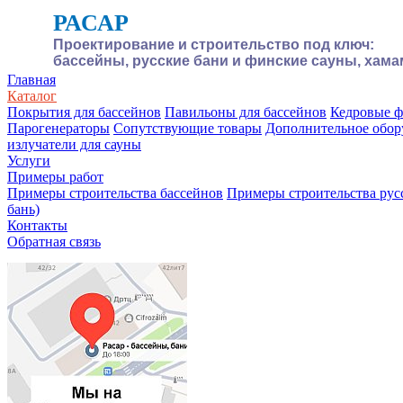
РАСАР
Проектирование и строительство под ключ:
бассейны, русские бани и финские сауны, хам
Главная
Каталог
Покрытия для бассейнов
Павильоны для бассейнов
Кедровые 
Парогенераторы
Сопутствующие товары
Дополнительное обор
излучатели для сауны
Услуги
Примеры работ
Примеры строительства бассейнов
Примеры строительства рус
бань)
Контакты
Обратная связь