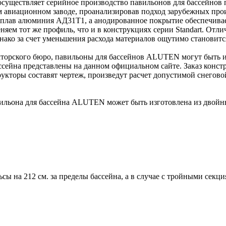
уществляет серийное производство павильонов для бассейнов 
 авиационном заводе, проанализировав подход зарубежных про
плав алюминия АД31Т1, а анодированное покрытие обеспечивае
м тот же профиль, что и в конструкциях серии Standart. Отличи
нако за счет уменьшения расхода материалов ощутимо становитс
торского бюро, павильоны для бассейнов ALUTEN могут быть из
ейна представлены на данном официальном сайте. Заказ констру
трукторы составят чертеж, произведут расчет допустимой снегов
ильона для бассейна ALUTEN может быть изготовлена из двойны
сы на 212 см. за пределы бассейна, а в случае с тройными секц