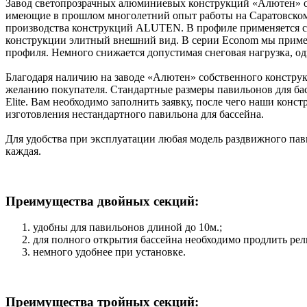
Завод светопрозрачных алюминиевых конструкций «Алютен» ос
имеющие в прошлом многолетний опыт работы на Саратовском
производства конструкций ALUTEN. В профиле применяется с
конструкции элитный внешний вид. В серии Econom мы применяе
профиля. Немного снижается допустимая снеговая нагрузка, од
Благодаря наличию на заводе «Алютен» собственного конструк
желанию покупателя. Стандартные размеры павильонов для басс
Elite. Вам необходимо заполнить заявку, после чего наши конс
изготовления нестандартного павильона для бассейна.
Для удобства при эксплуатации любая модель раздвижного пав
каждая.
Преимущества двойных секций:
удобны для павильонов длиной до 10м.;
для полного открытия бассейна необходимо продлить рель
немного удобнее при установке.
Преимущества тройных секций: