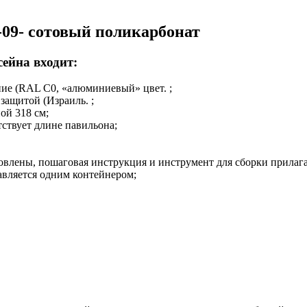
-09- сотовый поликарбонат
ейна входит:
е (RAL C0, «алюминиевый» цвет. ;
ащитой (Израиль. ;
ой 318 см;
ствует длине павильона;
овлены, пошаговая инструкция и инструмент для сборки прилаг
авляется одним контейнером;