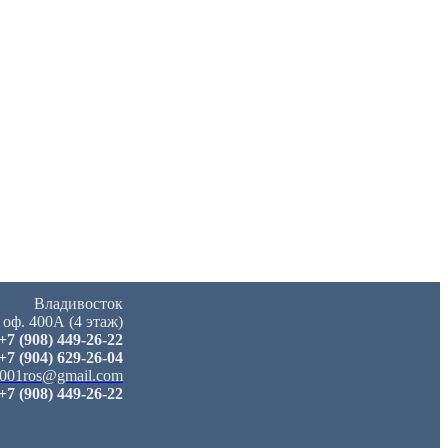
Владивосток
 оф. 400А (4 этаж)
+7 (908) 449-26-22
+7 (904) 629-26-04
001ros@gmail.com
+7 (908) 449-26-22