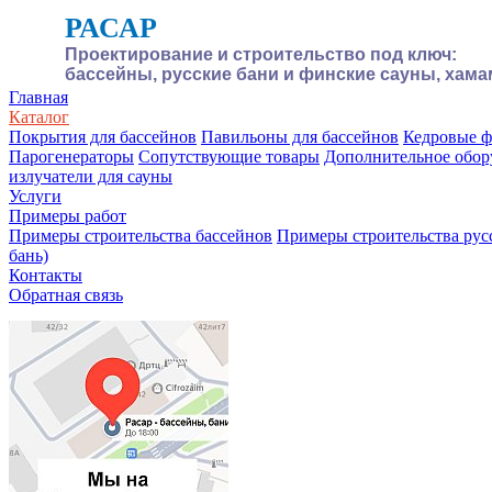
РАСАР
Проектирование и строительство под ключ:
бассейны, русские бани и финские сауны, хам
Главная
Каталог
Покрытия для бассейнов
Павильоны для бассейнов
Кедровые 
Парогенераторы
Сопутствующие товары
Дополнительное обор
излучатели для сауны
Услуги
Примеры работ
Примеры строительства бассейнов
Примеры строительства рус
бань)
Контакты
Обратная связь