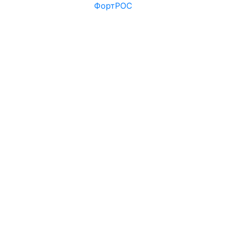
ФортРОС