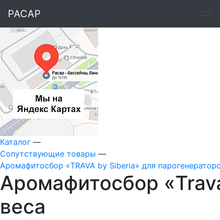
РАСАР
Каталог
—
Сопутствующие товары
—
Аромафитосбор «TRAVA by Siberia» для парогенератор
Аромафитосбор «Trava
веса